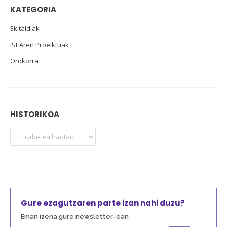
KATEGORIA
Ekitaldiak
ISEAren Proeiktuak
Orokorra
HISTORIKOA
Gure ezagutzaren parte izan nahi duzu?
Eman izena gure newsletter-ean