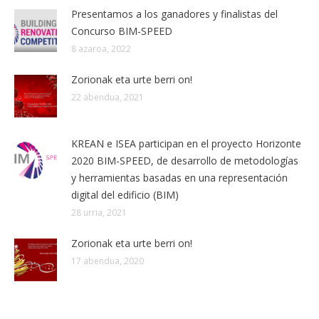
Presentamos a los ganadores y finalistas del
Concurso BIM-SPEED
8 azaroa, 2022
Zorionak eta urte berri on!
22 abendua, 2021
KREAN e ISEA participan en el proyecto Horizonte
2020 BIM-SPEED, de desarrollo de metodologías
y herramientas basadas en una representación
digital del edificio (BIM)
28 urria, 2021
Zorionak eta urte berri on!
17 abendua, 2020