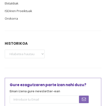
Ekitaldiak
ISEAren Proeiktuak
Orokorra
HISTORIKOA
Gure ezagutzaren parte izan nahi duzu?
Eman izena gure newsletter-ean