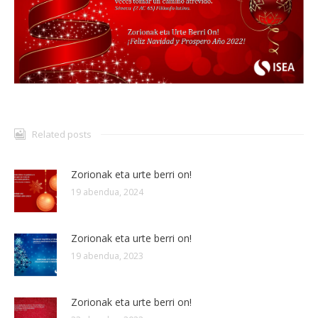
Related posts
Zorionak eta urte berri on!
19 abendua, 2024
Zorionak eta urte berri on!
19 abendua, 2023
Zorionak eta urte berri on!