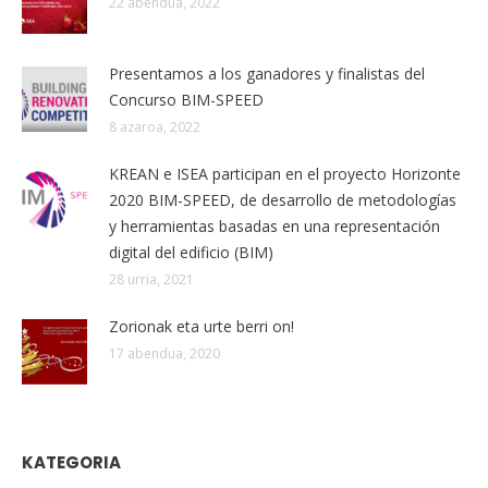
22 abendua, 2022
Presentamos a los ganadores y finalistas del
Concurso BIM-SPEED
8 azaroa, 2022
KREAN e ISEA participan en el proyecto Horizonte
2020 BIM-SPEED, de desarrollo de metodologías
y herramientas basadas en una representación
digital del edificio (BIM)
28 urria, 2021
Zorionak eta urte berri on!
17 abendua, 2020
KATEGORIA