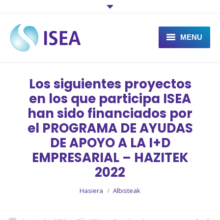
MENU
Zer da ISEA
Los siguientes proyectos
Zer egiten du ISEAk
en los que participa ISEA
han sido financiados por
Proiektuak
el PROGRAMA DE AYUDAS
Albisteak
DE APOYO A LA I+D
EMPRESARIAL – HAZITEK
Kontaktua
2022
You are here:
Hasiera
Albisteak