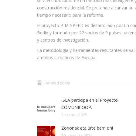
será el catalizador de un método más inteligente y
construcción residencial. Se pretende alcanzar un
tiempo necesario para la reforma.
El proyecto BIM-SPEED es desarrollado por un cons
Berlín y formado por 22 socios de 9 países, unie
y centros de investigación.
La metodología y herramientas resultantes se val
ámbitos climáticos de Europa.
Related posts
ISEA participa en el Proyecto
COMUNICOOP.
3 azaroa, 2025
Zorionak eta urte berri on!
19 abendua, 2024