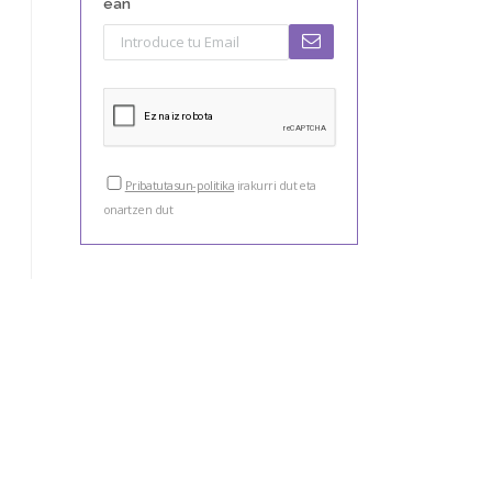
ean
Pribatutasun-politika
irakurri dut eta
onartzen dut