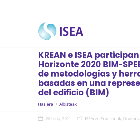
KREAN e ISEA participan
Horizonte 2020 BIM-SPEE
de metodologías y her
basadas en una represe
del edificio (BIM)
You are here:
Hasiera
Albisteak
28 urria, 2021
ISEAren Proeiktuak
,
Orokorr