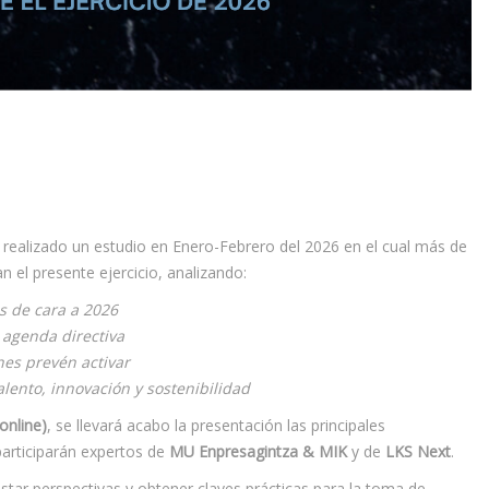
realizado un estudio en Enero-Febrero del 2026 en el cual más de
el presente ejercicio, analizando:
s de cara a 2026
 agenda directiva
nes prevén activar
alento, innovación y sostenibilidad
online)
, se llevará acabo la presentación las principales
participarán expertos de
MU Enpresagintza & MIK
y de
LKS Next
.
star perspectivas y obtener claves prácticas para la toma de