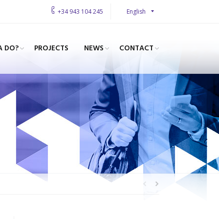
English
+34 943 104 245
A DO?
PROJECTS
NEWS
CONTACT