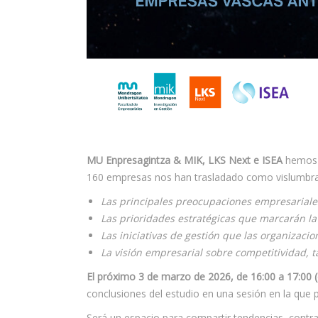
MU Enpresagintza & MIK, LKS Next e ISEA
hemos 
160 empresas nos han trasladado como vislumbran 
Las principales preocupaciones empresariale
Las prioridades estratégicas que marcarán la
Las iniciativas de gestión que las organizacio
La visión empresarial sobre competitividad, t
El próximo 3 de marzo de 2026, de
16:00 a 17:00 (
conclusiones del estudio en una sesión en la que 
Será un espacio para compartir tendencias, contra