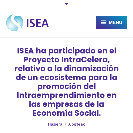
MENU
Zer da ISEA
ISEA ha participado en el
Zer egiten du ISEAk
Proyecto IntraCelera,
relativo a la dinamización
Proiektuak
de un ecosistema para la
Albisteak
promoción del
Intraemprendimiento en
Kontaktua
las empresas de la
Economía Social.
You are here:
Hasiera
Albisteak