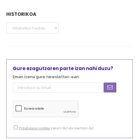
HISTORIKOA
Gure ezagutzaren parte izan nahi duzu?
Eman izena gure newsletter-ean
Pribatutasun-politika
irakurri dut eta onartzen dut