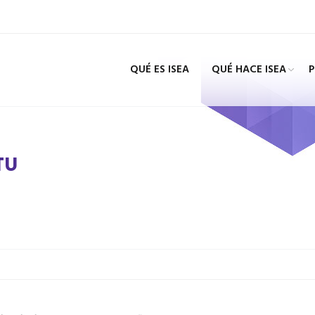
QUÉ ES ISEA
QUÉ HACE ISEA
TU