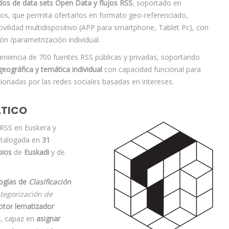
dos de data sets Open Data y flujos RSS
, soportado en
tos, que permita ofertarlos en formato geo-referenciado,
ovilidad multidispositivo (APP para smartphone, Tablet Pc), con
ón /parametrización individual.
veniencia de 700 fuentes RSS públicas y privadas, soportando
geográfica y temática individual
con capacidad funcional para
ionadas por las redes sociales basadas en intereses.
ÁTICO
RSS en Euskera y
catalogada en
31
pios
de
Euskadi
y de
logías de
Clasificación
tegorización de
tor lematizador
s
, capaz en
asignar