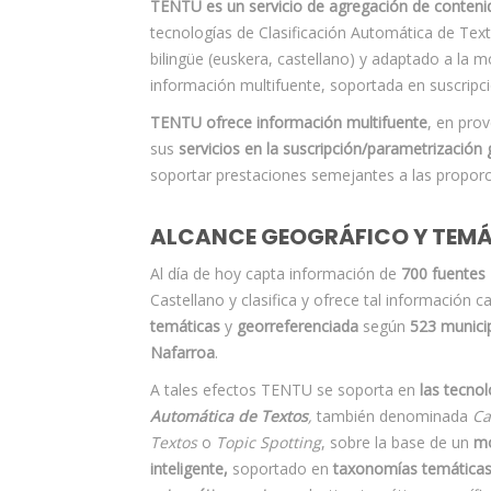
TENTU es un servicio de agregación de conteni
tecnologías de Clasificación Automática de Tex
bilingüe (euskera, castellano) y adaptado a la m
información multifuente, soportada en suscripci
TENTU ofrece información multifuente
, en pro
sus
servicios en la suscripción/parametrización 
soportar prestaciones semejantes a las proporc
ALCANCE GEOGRÁFICO Y TEM
Al día de hoy capta información de
700 fuentes
Castellano y clasifica y ofrece tal información 
temáticas
y
georreferenciada
según
523 munici
Nafarroa
.
A tales efectos TENTU se soporta en
las tecno
Automática de Textos
,
también denominada
Ca
Textos
o
Topic Spotting
, sobre la base de un
mo
inteligente,
soportado en
taxonomías temática