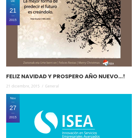
Dic
21
2015
FELIZ NAVIDAD Y PROSPERO AÑO NUEVO…!
21 diciembre, 2015
General
Nov
27
2015