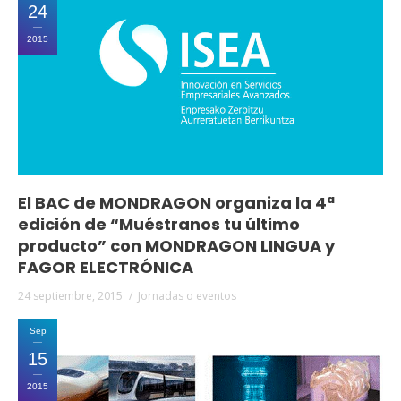
24
2015
El BAC de MONDRAGON organiza la 4ª
edición de “Muéstranos tu último
producto” con MONDRAGON LINGUA y
FAGOR ELECTRÓNICA
24 septiembre, 2015
Jornadas o eventos
Sep
15
2015