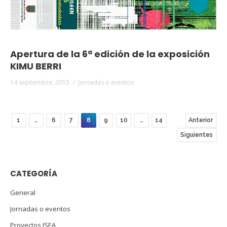
Apertura de la 6ª edición de la exposición
KIMU BERRI
14 septiembre, 2015
Jornadas o eventos
1
…
6
7
8
9
10
…
14
Anterior
Siguientes
CATEGORÍA
General
Jornadas o eventos
Proyectos ISEA