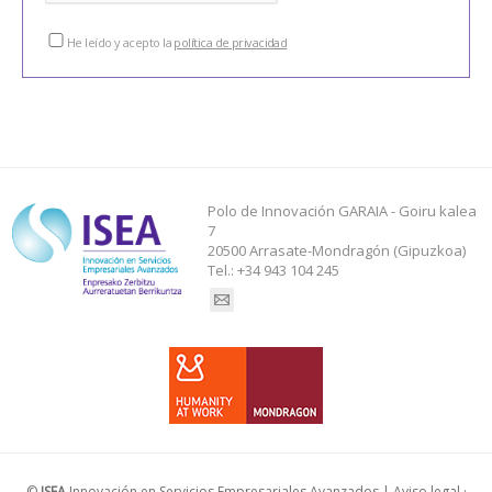
He leído y acepto la
política de privacidad
Polo de Innovación GARAIA - Goiru kalea
7
20500 Arrasate-Mondragón (Gipuzkoa)
Tel.: +34 943 104 245
Find us on:
©
ISEA
Innovación en Servicios Empresariales Avanzados |
Aviso legal
·