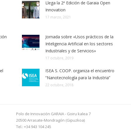
Llega la 2ª Edición de Garaia Open
Innovation
17 marzo, 2021
ción
Jornada sobre «Usos prácticos de la
Inteligencia Artificial en los sectores
Industriales y de Servicios»
17 octubre, 2019
el
ISEA S. COOP. organiza el encuentro
“Nanotecnología para la Industria”
22 octubre, 2018
Polo de Innovación GARAIA - Goiru kalea 7
20500 Arrasate-Mondragón (Gipuzkoa)
Tel.: +34 943 104 245