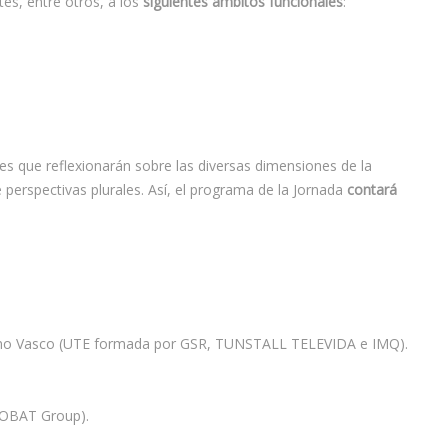
es, entre otros, a los
siguientes ámbitos funcionales
:
es que reflexionarán sobre las diversas dimensiones de la
 perspectivas plurales. Así, el programa de la Jornada
contará
ierno Vasco (UTE formada por GSR, TUNSTALL TELEVIDA e IMQ).
OBAT Group).