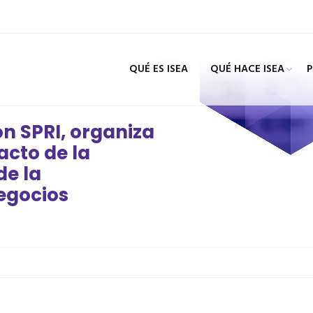
QUÉ ES ISEA
QUÉ HACE ISEA
on SPRI, organiza
acto de la
de la
egocios