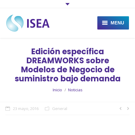
MENU
Qué es ISEA
Edición específica
Qué hace ISEA
DREAMWORKS sobre
Modelos de Negocio de
Proyectos
suministro bajo demanda
Actualidad
You are here:
Inicio
Noticias
Contacto
23 mayo, 2016
General