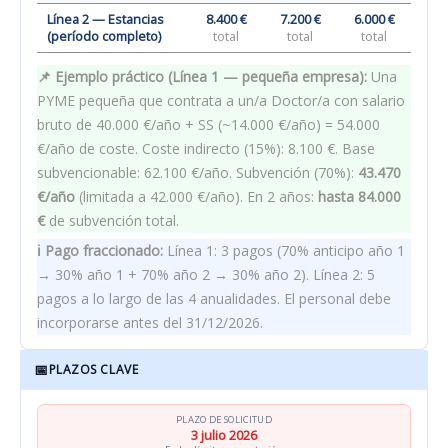
Línea 2 — Estancias
8.400 €
7.200 €
6.000 €
(período completo)
total
total
total
📌 Ejemplo práctico (Línea 1 — pequeña empresa):
Una
PYME pequeña que contrata a un/a Doctor/a con salario
bruto de 40.000 €/año + SS (~14.000 €/año) = 54.000
€/año de coste. Coste indirecto (15%): 8.100 €. Base
subvencionable: 62.100 €/año. Subvención (70%):
43.470
€/año
(limitada a 42.000 €/año). En 2 años:
hasta 84.000
€
de subvención total.
ℹ️ Pago fraccionado:
Línea 1: 3 pagos (70% anticipo año 1
→ 30% año 1 + 70% año 2 → 30% año 2). Línea 2: 5
pagos a lo largo de las 4 anualidades. El personal debe
incorporarse antes del 31/12/2026.
📅
PLAZOS CLAVE
PLAZO DE SOLICITUD
3 julio 2026