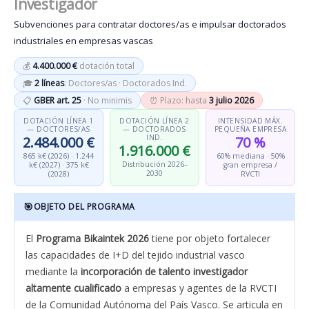
Investigador
Subvenciones para contratar doctores/as e impulsar doctorados
industriales en empresas vascas
💰
4.400.000 €
dotación total
🎓
2 líneas
: Doctores/as · Doctorados Ind.
📋
GBER art. 25
· No minimis
⏰ Plazo: hasta
3 julio 2026
DOTACIÓN LÍNEA 1
DOTACIÓN LÍNEA 2
INTENSIDAD MÁX.
— DOCTORES/AS
— DOCTORADOS
PEQUEÑA EMPRESA
IND.
2.484.000 €
70 %
1.916.000 €
865 k€ (2026) · 1.244
60% mediana · 50%
Distribución 2026–
k€ (2027) · 375 k€
gran empresa /
2030
(2028)
RVCTI
🎯
OBJETO DEL PROGRAMA
El
Programa Bikaintek 2026
tiene por objeto fortalecer
las capacidades de I+D del tejido industrial vasco
mediante la
incorporación de talento investigador
altamente cualificado
a empresas y agentes de la RVCTI
de la Comunidad Autónoma del País Vasco. Se articula en