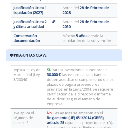
Justificación Línea 1 —
Antes del
28 de febrero de
liquidación (2027)
2028
Justificación Línea 2 — 4ª
Antes del
28 de febrero de
y última anualidad
2030
Conservación
Mínimo
5 años
desde la
documentación
liquidación de la subvención
💬
PREGUNTAS CLAVE
¿Aplica la Ley de
Sí.
Para subvenciones superiores a
Morosidad (Ley
30.000 €
, las empresas solicitantes
3/2004)?
deben acreditar el cumplimiento de los
plazos de pago a proveedores
previstos en la Ley 3/2004. Se requiere
certificación de la dirección o informe
de auditor, según el tamaño de
empresa.
¿Se aplica el
No.
Las ayudas se amparan en el
régimen de
Reglamento (UE) 651/2014 (GBER),
minimis?
artículo 25
(ayudas a proyectos de I+D).
No computan para el límite de minimis