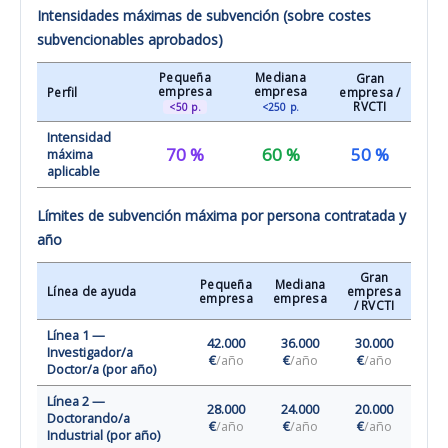
Intensidades máximas de subvención (sobre costes
subvencionables aprobados)
Pequeña
Mediana
Gran
empresa
empresa
Perfil
empresa /
RVCTI
<50 p.
<250 p.
Intensidad
70 %
60 %
50 %
máxima
aplicable
Límites de subvención máxima por persona contratada y
año
Gran
Pequeña
Mediana
Línea de ayuda
empresa
empresa
empresa
/ RVCTI
Línea 1 —
42.000
36.000
30.000
Investigador/a
€
/año
€
/año
€
/año
Doctor/a (por año)
Línea 2 —
28.000
24.000
20.000
Doctorando/a
€
/año
€
/año
€
/año
Industrial (por año)