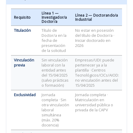
Línea 1 —
Línea 2 — Doctorando/a
Requisito
Investigador/a
Industrial
Doctor/a
Titulación
Título de
No estar en posesión
Doctor/a en la
del título de Doctor/a ·
fecha de
Iniciar doctorado en
presentación
2026
de la solicitud
Vinculación
Sin vinculación
Empresas/UDI: puede
previa
laboral con la
pertenecer ya a la
entidad antes
plantilla · Centros
del 15/04/2025
Tecnológicos/CICs/AIOD:
(salvo prácticas
no vinculación antes del
o formación)
15/04/2025
Exclusividad
Jornada
Jornada completa ·
completa · Sin
Matriculación en
otra vinculación
universidad pública o
laboral
privada de la CAPV
simultánea
(máx. 20%
docencia)