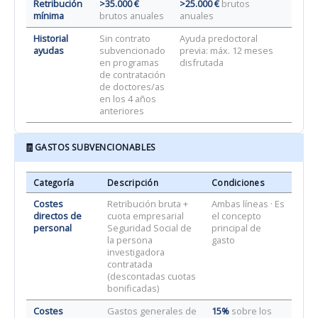
Retribución
>35.000 €
>25.000 €
brutos
mínima
brutos anuales
anuales
Historial
Sin contrato
Ayuda predoctoral
ayudas
subvencionado
previa: máx. 12 meses
en programas
disfrutada
de contratación
de doctores/as
en los 4 años
anteriores
🧾
GASTOS SUBVENCIONABLES
Categoría
Descripción
Condiciones
Costes
Retribución bruta +
Ambas líneas · Es
directos de
cuota empresarial
el concepto
personal
Seguridad Social de
principal de
la persona
gasto
investigadora
contratada
(descontadas cuotas
bonificadas)
Costes
Gastos generales de
15%
sobre los