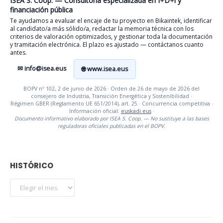
ISEA S. Coop. — Consultoría especializada en I+D+i y
financiación pública
Te ayudamos a evaluar el encaje de tu proyecto en Bikaintek, identificar
al candidato/a más sólido/a, redactar la memoria técnica con los
criterios de valoración optimizados, y gestionar toda la documentación
y tramitación electrónica. El plazo es ajustado — contáctanos cuanto
antes.
✉ info@isea.eus
🌐 www.isea.eus
BOPV nº 102, 2 de junio de 2026 · Orden de 26 de mayo de 2026 del
consejero de Industria, Transición Energética y Sostenibilidad ·
Régimen GBER (Reglamento UE 651/2014), art. 25 · Concurrencia competitiva ·
Información oficial:
euskadi.eus
·
Documento informativo elaborado por ISEA S. Coop. — No sustituye a las bases
reguladoras oficiales publicadas en el BOPV.
HISTÓRICO