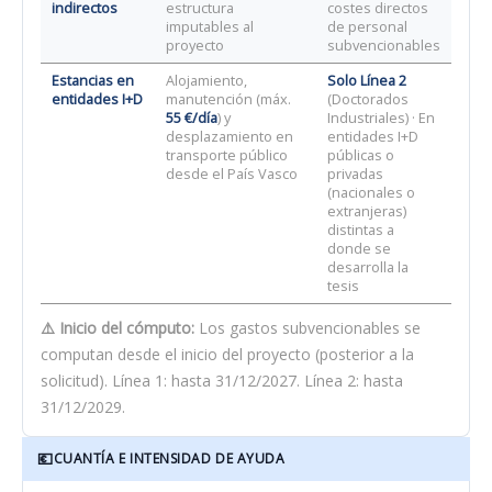
indirectos
estructura
costes directos
imputables al
de personal
proyecto
subvencionables
Estancias en
Alojamiento,
Solo Línea 2
entidades I+D
manutención (máx.
(Doctorados
55 €/día
) y
Industriales) · En
desplazamiento en
entidades I+D
transporte público
públicas o
desde el País Vasco
privadas
(nacionales o
extranjeras)
distintas a
donde se
desarrolla la
tesis
⚠️ Inicio del cómputo:
Los gastos subvencionables se
computan desde el inicio del proyecto (posterior a la
solicitud). Línea 1: hasta 31/12/2027. Línea 2: hasta
31/12/2029.
💶
CUANTÍA E INTENSIDAD DE AYUDA