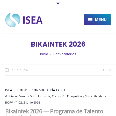
MENU
Qué es ISEA
BIKAINTEK 2026
Qué hace ISEA
You are here:
Inicio
Convocatorias
Proyectos
Actualidad
2 junio, 2026
Contacto
ISEA S. COOP. · CONSULTORÍA I+D+I
Gobierno Vasco · Dpto. Industria, Transición Energética y Sostenibilidad ·
BOPV nº 102, 2 junio 2026
Bikaintek 2026 — Programa de Talento