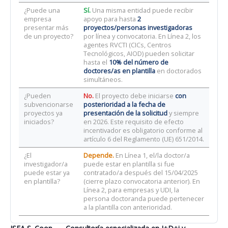
¿Puede una
Sí.
Una misma entidad puede recibir
empresa
apoyo para hasta
2
presentar más
proyectos/personas investigadoras
de un proyecto?
por línea y convocatoria. En Línea 2, los
agentes RVCTI (CICs, Centros
Tecnológicos, AIOD) pueden solicitar
hasta el
10% del número de
doctores/as en plantilla
en doctorados
simultáneos.
¿Pueden
No.
El proyecto debe iniciarse
con
subvencionarse
posterioridad a la fecha de
proyectos ya
presentación de la solicitud
y siempre
iniciados?
en 2026. Este requisito de efecto
incentivador es obligatorio conforme al
artículo 6 del Reglamento (UE) 651/2014.
¿El
Depende.
En Línea 1, el/la doctor/a
investigador/a
puede estar en plantilla si fue
puede estar ya
contratado/a después del 15/04/2025
en plantilla?
(cierre plazo convocatoria anterior). En
Línea 2, para empresas y UDI, la
persona doctoranda puede pertenecer
a la plantilla con anterioridad.